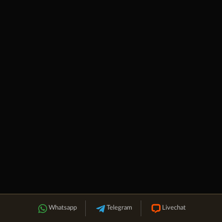
Whatsapp
Telegram
Livechat