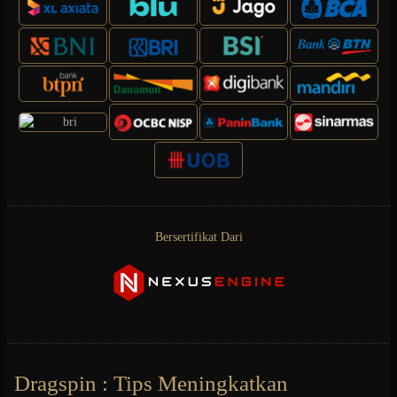
Bersertifikat Dari
Dragspin : Tips Meningkatkan